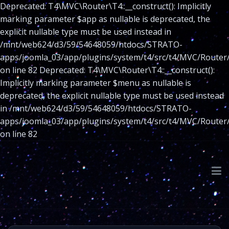
Deprecated: T4\MVC\Router\T4::__construct(): Implicitly
marking parameter $app as nullable is deprecated, the
explicit nullable type must be used instead in
/mnt/web624/d3/59/54648059/htdocs/STRATO-
apps/joomla_03/app/plugins/system/t4/src/t4/MVC/Router
on line 82 Deprecated: T4\MVC\Router\T4::__construct():
Implicitly marking parameter $menu as nullable is
deprecated, the explicit nullable type must be used instead
in /mnt/web624/d3/59/54648059/htdocs/STRATO-
apps/joomla_03/app/plugins/system/t4/src/t4/MVC/Router
on line 82