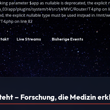
king parameter $app as nullable is deprecated, the explicit 
/app/plugins/system/t4/src/t4/MVC/Router/T4.php on line
ted, the explicit nullable type must be used instead in /m
T4.php on line 82
takt
Live Streams
Bisherige Events
teht – Forschung, die Medizin er