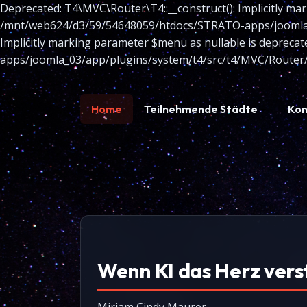
Deprecated: T4\MVC\Router\T4::__construct(): Implicitly mar
/mnt/web624/d3/59/54648059/htdocs/STRATO-apps/joomla_03
Implicitly marking parameter $menu as nullable is depreca
apps/joomla_03/app/plugins/system/t4/src/t4/MVC/Router/
Home
Teilnehmende Städte
Kon
Wenn KI das Herz vers