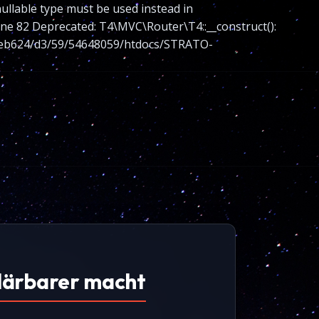
nullable type must be used instead in
 82 Deprecated: T4\MVC\Router\T4::__construct():
nt/web624/d3/59/54648059/htdocs/STRATO-
klärbarer macht