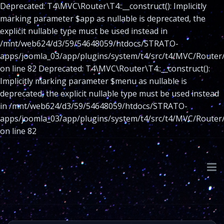
Deprecated: T4\MVC\Router\T4::__construct(): Implicitly
marking parameter $app as nullable is deprecated, the
explicit nullable type must be used instead in
/mnt/web624/d3/59/54648059/htdocs/STRATO-
apps/joomla_03/app/plugins/system/t4/src/t4/MVC/Router
on line 82 Deprecated: T4\MVC\Router\T4::__construct():
Implicitly marking parameter $menu as nullable is
deprecated, the explicit nullable type must be used instead
in /mnt/web624/d3/59/54648059/htdocs/STRATO-
apps/joomla_03/app/plugins/system/t4/src/t4/MVC/Router
on line 82