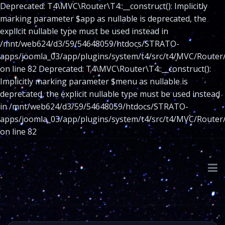
Deprecated: T4\MVC\Router\T4::__construct(): Implicitly
marking parameter $app as nullable is deprecated, the
explicit nullable type must be used instead in
/mnt/web624/d3/59/54648059/htdocs/STRATO-
apps/joomla_03/app/plugins/system/t4/src/t4/MVC/Router
on line 82 Deprecated: T4\MVC\Router\T4::__construct():
Implicitly marking parameter $menu as nullable is
deprecated, the explicit nullable type must be used instead
in /mnt/web624/d3/59/54648059/htdocs/STRATO-
apps/joomla_03/app/plugins/system/t4/src/t4/MVC/Router
on line 82