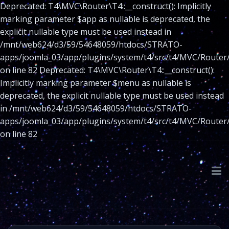
Deprecated: T4\MVC\Router\T4::__construct(): Implicitly
marking parameter $app as nullable is deprecated, the
explicit nullable type must be used instead in
/mnt/web624/d3/59/54648059/htdocs/STRATO-
apps/joomla_03/app/plugins/system/t4/src/t4/MVC/Router
on line 82 Deprecated: T4\MVC\Router\T4::__construct():
Implicitly marking parameter $menu as nullable is
deprecated, the explicit nullable type must be used instead
in /mnt/web624/d3/59/54648059/htdocs/STRATO-
apps/joomla_03/app/plugins/system/t4/src/t4/MVC/Router
on line 82