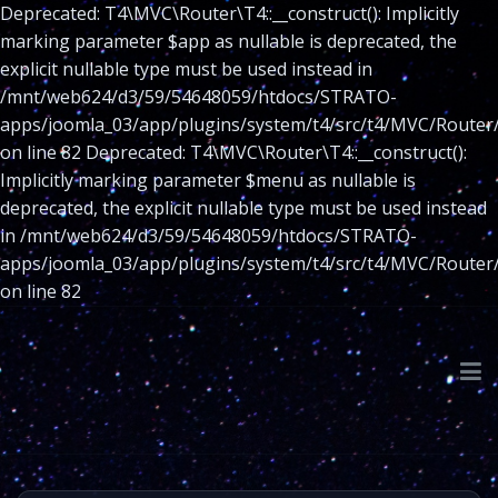
Deprecated: T4\MVC\Router\T4::__construct(): Implicitly
marking parameter $app as nullable is deprecated, the
explicit nullable type must be used instead in
/mnt/web624/d3/59/54648059/htdocs/STRATO-
apps/joomla_03/app/plugins/system/t4/src/t4/MVC/Router
on line 82 Deprecated: T4\MVC\Router\T4::__construct():
Implicitly marking parameter $menu as nullable is
deprecated, the explicit nullable type must be used instead
in /mnt/web624/d3/59/54648059/htdocs/STRATO-
apps/joomla_03/app/plugins/system/t4/src/t4/MVC/Router
on line 82