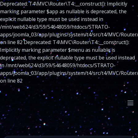
Deprecated: T4\MVC\Router\T4::__construct(): Implicitly
marking parameter $app as nullable is deprecated, the
explicit nullable type must be used instead in
/mnt/web624/d3/59/54648059/htdocs/STRATO-
apps/joomla_03/app/plugins/system/t4/src/t4/MVC/Router
on line 82 Deprecated: T4\MVC\Router\T4::__construct():
Implicitly marking parameter $menu as nullable is
deprecated, the explicit nullable type must be used instead
in /mnt/web624/d3/59/54648059/htdocs/STRATO-
apps/joomla_03/app/plugins/system/t4/src/t4/MVC/Router
on line 82