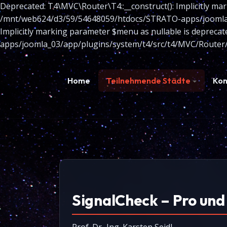
Deprecated: T4\MVC\Router\T4::__construct(): Implicitly mar
/mnt/web624/d3/59/54648059/htdocs/STRATO-apps/joomla_03
Implicitly marking parameter $menu as nullable is depreca
apps/joomla_03/app/plugins/system/t4/src/t4/MVC/Router/
Home
Teilnehmende Städte
Kon
SignalCheck – Pro und