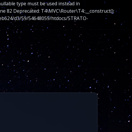
nullable type must be used instead in
 82 Deprecated: T4\MVC\Router\T4::__construct():
nt/web624/d3/59/54648059/htdocs/STRATO-