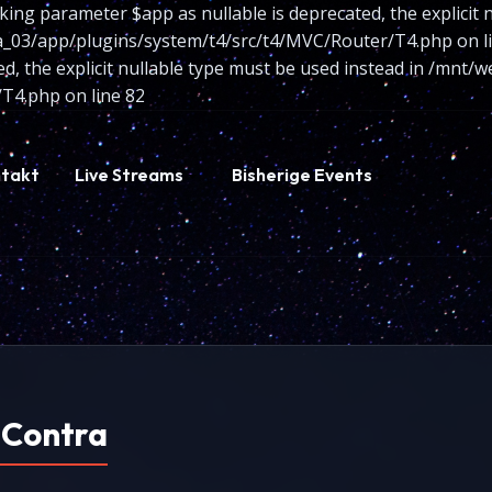
king parameter $app as nullable is deprecated, the explicit 
/app/plugins/system/t4/src/t4/MVC/Router/T4.php on line
ted, the explicit nullable type must be used instead in /m
T4.php on line 82
takt
Live Streams
Bisherige Events
 Contra