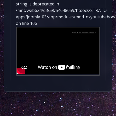
string is deprecated in
/mnt/web624/d3/59/54648059/htdocs/STRATO-
apps/joomla_03/app/modules/mod_nxyoutubebox
on line 106