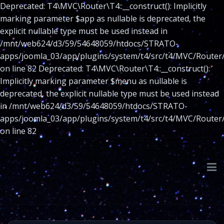
Deprecated: T4\MVC\Router\T4::__construct(): Implicitly
marking parameter $app as nullable is deprecated, the
explicit nullable type must be used instead in
/mnt/web624/d3/59/54648059/htdocs/STRATO-
apps/joomla_03/app/plugins/system/t4/src/t4/MVC/Router
on line 82 Deprecated: T4\MVC\Router\T4::__construct():
Implicitly marking parameter $menu as nullable is
deprecated, the explicit nullable type must be used instead
in /mnt/web624/d3/59/54648059/htdocs/STRATO-
apps/joomla_03/app/plugins/system/t4/src/t4/MVC/Router
on line 82