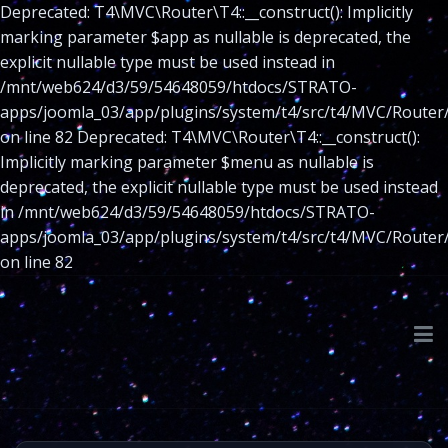
Deprecated: T4\MVC\Router\T4::__construct(): Implicitly
marking parameter $app as nullable is deprecated, the
explicit nullable type must be used instead in
/mnt/web624/d3/59/54648059/htdocs/STRATO-
apps/joomla_03/app/plugins/system/t4/src/t4/MVC/Router
on line 82 Deprecated: T4\MVC\Router\T4::__construct():
Implicitly marking parameter $menu as nullable is
deprecated, the explicit nullable type must be used instead
in /mnt/web624/d3/59/54648059/htdocs/STRATO-
apps/joomla_03/app/plugins/system/t4/src/t4/MVC/Router
on line 82