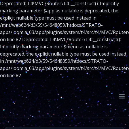
Deprecated: T4\MVC\Router\T4::__construct(): Implicitly
marking parameter $app as nullable is deprecated, the
explicit nullable type must be used instead in
/mnt/web624/d3/59/54648059/htdocs/STRATO-
apps/joomla_03/app/plugins/system/t4/src/t4/MVC/Router
on line 82 Deprecated: T4\MVC\Router\T4::__construct():
Implicitly marking parameter $menu as nullable is
deprecated, the explicit nullable type must be used instead
in /mnt/web624/d3/59/54648059/htdocs/STRATO-
apps/joomla_03/app/plugins/system/t4/src/t4/MVC/Router
on line 82