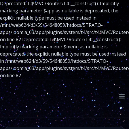
Deprecated: T4\MVC\Router\T4::__construct(): Implicitly
marking parameter $app as nullable is deprecated, the
explicit nullable type must be used instead in
/mnt/web624/d3/59/54648059/htdocs/STRATO-
apps/joomla_03/app/plugins/system/t4/src/t4/MVC/Router
on line 82 Deprecated: T4\MVC\Router\T4::__construct():
Implicitly marking parameter $menu as nullable is
deprecated, the explicit nullable type must be used instead
in /mnt/web624/d3/59/54648059/htdocs/STRATO-
apps/joomla_03/app/plugins/system/t4/src/t4/MVC/Router
on line 82