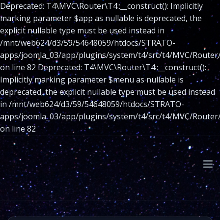
Deprecated: T4\MVC\Router\T4::__construct(): Implicitly
marking parameter $app as nullable is deprecated, the
explicit nullable type must be used instead in
/mnt/web624/d3/59/54648059/htdocs/STRATO-
apps/joomla_03/app/plugins/system/t4/src/t4/MVC/Router
on line 82 Deprecated: T4\MVC\Router\T4::__construct():
Implicitly marking parameter $menu as nullable is
deprecated, the explicit nullable type must be used instead
in /mnt/web624/d3/59/54648059/htdocs/STRATO-
apps/joomla_03/app/plugins/system/t4/src/t4/MVC/Router
on line 82