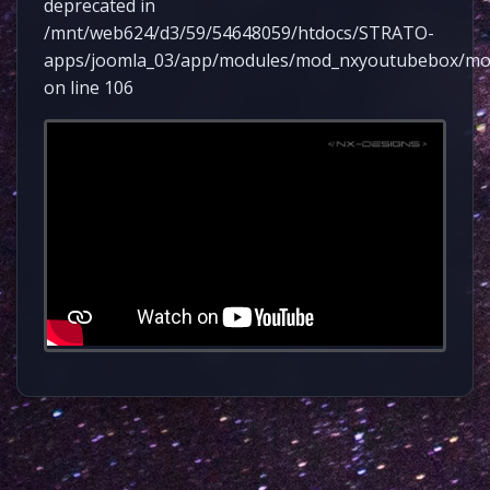
deprecated in
/mnt/web624/d3/59/54648059/htdocs/STRATO-
apps/joomla_03/app/modules/mod_nxyoutubebox/mo
on line 106