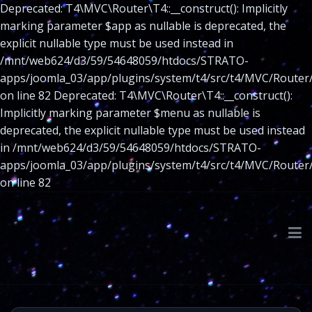
Deprecated: T4\MVC\Router\T4::__construct(): Implicitly
marking parameter $app as nullable is deprecated, the
explicit nullable type must be used instead in
/mnt/web624/d3/59/54648059/htdocs/STRATO-
apps/joomla_03/app/plugins/system/t4/src/t4/MVC/Router
on line 82 Deprecated: T4\MVC\Router\T4::__construct():
Implicitly marking parameter $menu as nullable is
deprecated, the explicit nullable type must be used instead
in /mnt/web624/d3/59/54648059/htdocs/STRATO-
apps/joomla_03/app/plugins/system/t4/src/t4/MVC/Router
on line 82