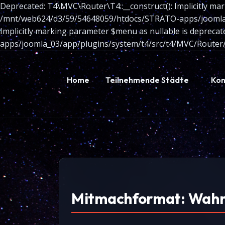
Deprecated: T4\MVC\Router\T4::__construct(): Implicitly mar
/mnt/web624/d3/59/54648059/htdocs/STRATO-apps/joomla_03
Implicitly marking parameter $menu as nullable is depreca
apps/joomla_03/app/plugins/system/t4/src/t4/MVC/Router/
Home
Teilnehmende Städte
Kon
Mitmachformat: Wahrh