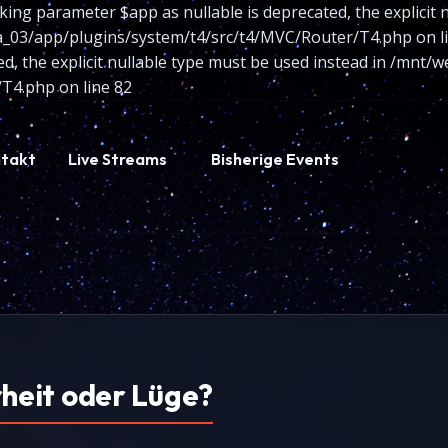
king parameter $app as nullable is deprecated, the explicit 
/app/plugins/system/t4/src/t4/MVC/Router/T4.php on line
ted, the explicit nullable type must be used instead in /m
T4.php on line 82
takt
Live Streams
Bisherige Events
eit oder Lüge?