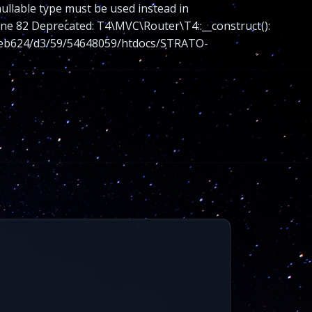
nullable type must be used instead in
 82 Deprecated: T4\MVC\Router\T4::__construct():
nt/web624/d3/59/54648059/htdocs/STRATO-